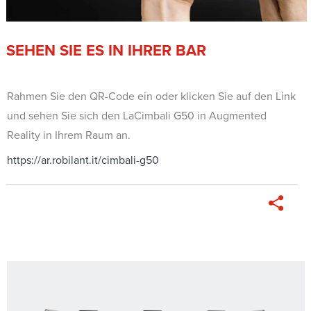
SEHEN SIE ES IN IHRER BAR
Rahmen Sie den QR-Code ein oder klicken Sie auf den Link
und sehen Sie sich den LaCimbali G50 in Augmented
Reality in Ihrem Raum an.
https://ar.robilant.it/cimbali-g50