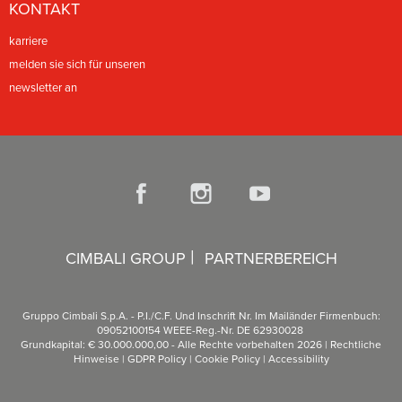
KONTAKT
karriere
melden sie sich für unseren
newsletter an
|
CIMBALI GROUP
PARTNERBEREICH
Gruppo Cimbali S.p.A. - P.I./C.F. Und Inschrift Nr. Im Mailänder Firmenbuch:
09052100154 WEEE-Reg.-Nr. DE 62930028
Grundkapital: € 30.000.000,00 - Alle Rechte vorbehalten 2026 |
Rechtliche
Hinweise
|
GDPR Policy
|
Cookie Policy
|
Accessibility