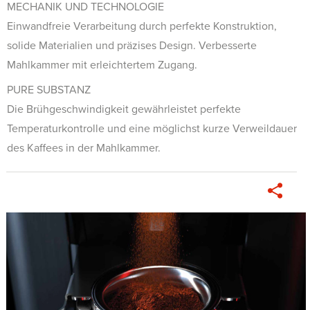
MECHANIK UND TECHNOLOGIE
Einwandfreie Verarbeitung durch perfekte Konstruktion,
solide Materialien und präzises Design. Verbesserte
Mahlkammer mit erleichtertem Zugang.
PURE SUBSTANZ
Die Brühgeschwindigkeit gewährleistet perfekte
Temperaturkontrolle und eine möglichst kurze Verweildauer
des Kaffees in der Mahlkammer.