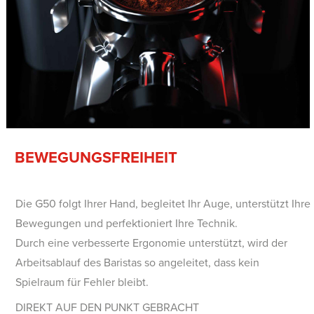
BEWEGUNGSFREIHEIT
Die G50 folgt Ihrer Hand, begleitet Ihr Auge, unterstützt Ihre
Bewegungen und perfektioniert Ihre Technik.
Durch eine verbesserte Ergonomie unterstützt, wird der
Arbeitsablauf des Baristas so angeleitet, dass kein
Spielraum für Fehler bleibt.
DIREKT AUF DEN PUNKT GEBRACHT