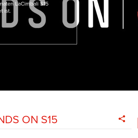
maten LaCimbali S15
 ist.
DS ON S15