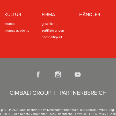
KULTUR
FIRMA
HÄNDLER
mumac
geschichte
mumac academy
zertifizierungen
nachhaltigkeit
CIMBALI GROUP
|
PARTNERBEREICH
.p.A. - P.I./C.F. Und Inschrift Nr. Im Mailänder Firmenbuch: 09052100154 WEEE-Reg
0.000,00 - Alle Rechte vorbehalten 2026 |
Rechtliche Hinweise
|
GDPR Policy
|
Cooki