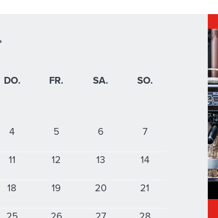
DO.
FR.
SA.
SO.
4
5
6
7
11
12
13
14
18
19
20
21
25
26
27
28