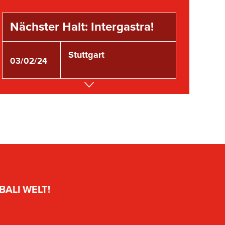
Nächster Halt: Intergastra!
Stuttgart
03/02/24
ALI WELT!