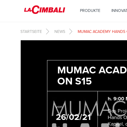
Direkt zum Inhalt
PRODUKTE
INNOVA
STARTSEITE
NEWS
MUMAC ACADEMY HANDS 
MUMAC ACAD
ON S15
h. 9:00
von
Das Pro
26/02/21
Hands On
Kapitel,