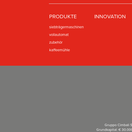
PRODUKTE
INNOVATION
siebträgermaschinen
vollautomat
zubehör
kaffeemühle
Gruppo Cimbali S
Grundkapital: € 30.00