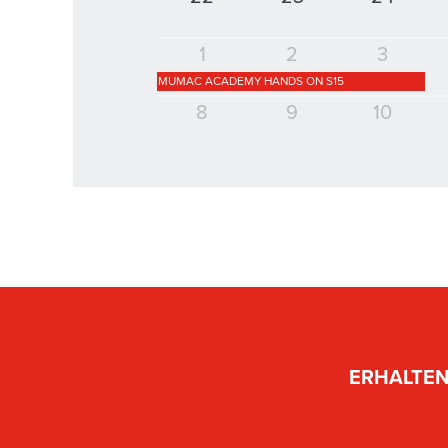
1
2
3
MUMAC ACADEMY HANDS ON S15
8
9
10
ERHALTEN