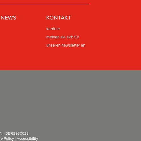
NEWS
KONTAKT
karriere
melden sie sich für
unseren newsletter an
.-Nr. DE 62930028
e Policy
|
Accessibility