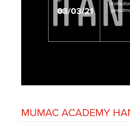
an
Vollauto
03/03/21
gewidmet
MUMAC ACADEMY HAN