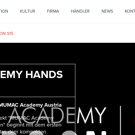
TION
KULTUR
FIRMA
HÄNDLER
NEWS
KON
ON S15
EMY HANDS
 MUMAC Academy Austria
jekt "MUMAC Academy
" beginnt mit dem ersten
 das dem kompakten